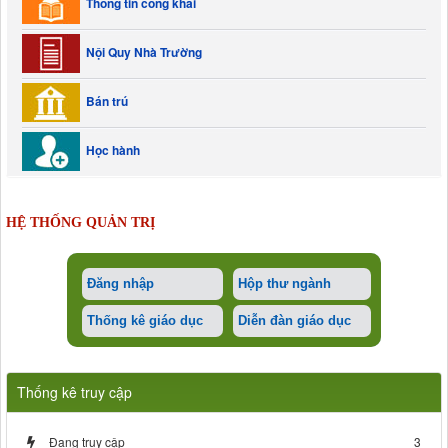
Thông tin công khai
Nội Quy Nhà Trường
Bán trú
Học hành
HỆ THỐNG QUẢN TRỊ
Đăng nhập
Hộp thư ngành
Thống kê giáo dục
Diễn đàn giáo dục
Thống kê truy cập
Đang truy cập
3