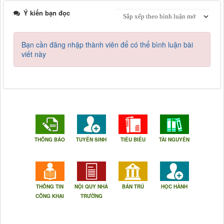
Ý kiến bạn đọc
Bạn cần đăng nhập thành viên để có thể bình luận bài
viết này
THÔNG BÁO
TUYỂN SINH
TIÊU BIỂU
TÀI NGUYÊN
THÔNG TIN
NỘI QUY NHÀ
BÁN TRÚ
HỌC HÀNH
CÔNG KHAI
TRƯỜNG