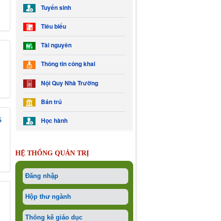
Tuyển sinh
Tiêu biểu
Tài nguyên
Thông tin công khai
Nội Quy Nhà Trường
Bán trú
Học hành
6
HỆ THỐNG QUẢN TRỊ
Đăng nhập
Hộp thư ngành
Thống kê giáo dục