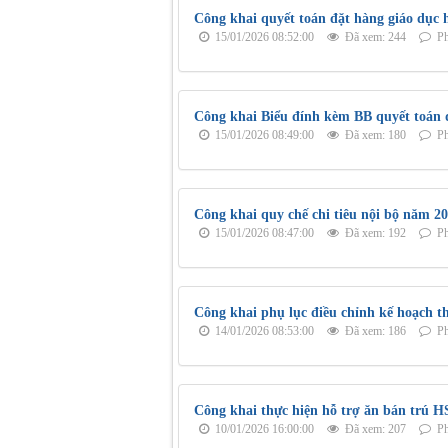
Công khai quyết toán đặt hàng giáo dục 
15/01/2026 08:52:00
Đã xem: 244
Ph
Công khai Biểu đính kèm BB quyết toán đ
15/01/2026 08:49:00
Đã xem: 180
Ph
Công khai quy chế chi tiêu nội bộ năm 2
15/01/2026 08:47:00
Đã xem: 192
Ph
Công khai phụ lục điều chỉnh kế hoạch t
14/01/2026 08:53:00
Đã xem: 186
Ph
Công khai thực hiện hỗ trợ ăn bán trú H
10/01/2026 16:00:00
Đã xem: 207
Ph