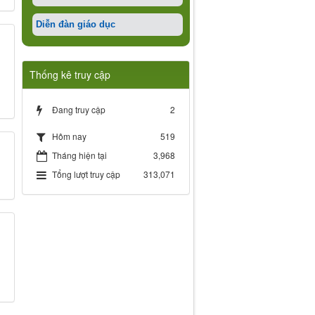
Diễn đàn giáo dục
Thống kê truy cập
Đang truy cập
2
519
Hôm nay
Tháng hiện tại
3,968
Tổng lượt truy cập
313,071