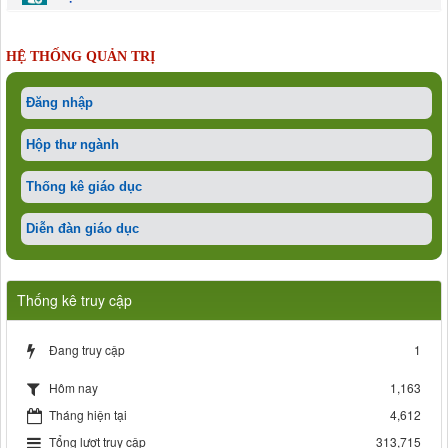
HỆ THỐNG QUẢN TRỊ
Đăng nhập
Hộp thư ngành
Thống kê giáo dục
Diễn đàn giáo dục
Thống kê truy cập
Đang truy cập
1
1,163
Hôm nay
Tháng hiện tại
4,612
Tổng lượt truy cập
313,715