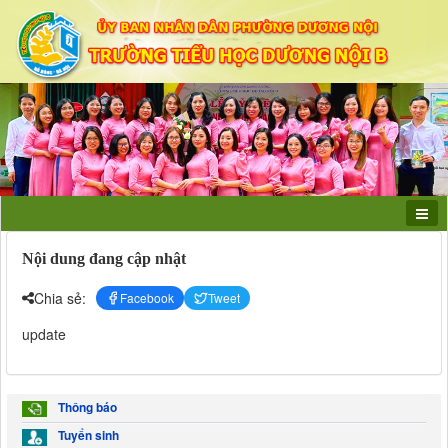
Nội dung đang cập nhật
Chia sẻ:
Facebook
Tweet
update
Thông báo
Tuyển sinh