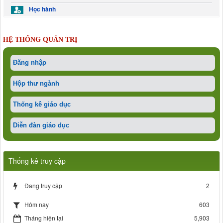
Học hành
HỆ THỐNG QUẢN TRỊ
Đăng nhập
Hộp thư ngành
Thống kê giáo dục
Diễn đàn giáo dục
Thống kê truy cập
Đang truy cập
2
603
Hôm nay
Tháng hiện tại
5,903