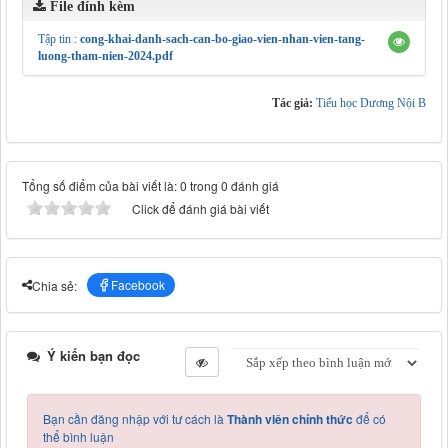
File đính kèm
Tập tin :
cong-khai-danh-sach-can-bo-giao-vien-nhan-vien-tang-
luong-tham-nien-2024.pdf
Tác giả:
Tiểu học Dương Nội B
Tổng số điểm của bài viết là: 0 trong 0 đánh giá
Click để đánh giá bài viết
Facebook
Chia sẻ:
Ý kiến bạn đọc
Bạn cần đăng nhập với tư cách là
Thành viên chính thức
để có
thể bình luận