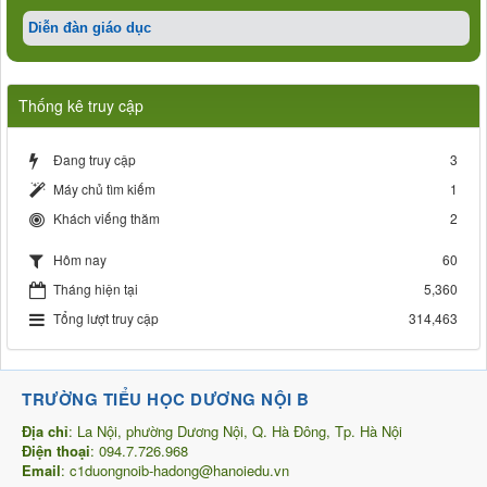
Diễn đàn giáo dục
Thống kê truy cập
Đang truy cập
3
Máy chủ tìm kiếm
1
Khách viếng thăm
2
60
Hôm nay
Tháng hiện tại
5,360
Tổng lượt truy cập
314,463
TRƯỜNG TIỂU HỌC DƯƠNG NỘI B
Địa chỉ
: La Nội, phường Dương Nội, Q. Hà Đông, Tp. Hà Nội
Điện thoại
: 094.7.726.968
Email
: c1duongnoib-hadong@hanoiedu.vn