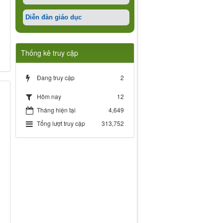
Diễn đàn giáo dục
Thống kê truy cập
Đang truy cập
2
12
Hôm nay
Tháng hiện tại
4,649
Tổng lượt truy cập
313,752