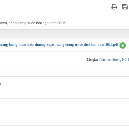
uyên, nâng lương trước thời hạn năm 2026
s-nang-luong-tham-nien-thuong-xuyen-nang-luong-truoc-thoi-han-nam-2026.pdf
Tác giả:
Tiểu học Dương Nội 
á