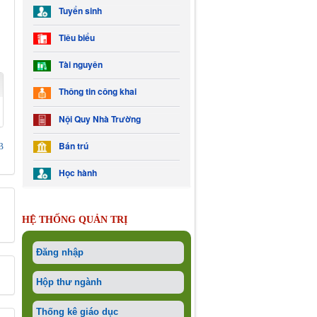
Tuyển sinh
Tiêu biểu
Tài nguyên
Thông tin công khai
Nội Quy Nhà Trường
Bán trú
B
Học hành
HỆ THỐNG QUẢN TRỊ
Đăng nhập
Hộp thư ngành
Thống kê giáo dục