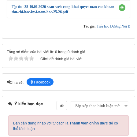
Tập tin :
38-10.01.2026-scan-web-cong-khai-quyet-toan-cac-khoan-
thu-chi-hoc-ky-i-nam-hoc-25-26.pdf
Tác giả:
Tiểu học Dương Nội B
Tổng số điểm của bài viết là: 0 trong 0 đánh giá
Click để đánh giá bài viết
Facebook
Chia sẻ:
Ý kiến bạn đọc
Bạn cần đăng nhập với tư cách là
Thành viên chính thức
để có
thể bình luận