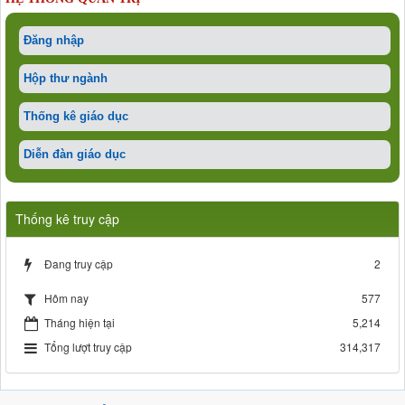
Đăng nhập
Hộp thư ngành
Thống kê giáo dục
Diễn đàn giáo dục
Thống kê truy cập
Đang truy cập
2
577
Hôm nay
Tháng hiện tại
5,214
Tổng lượt truy cập
314,317