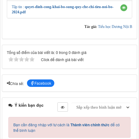
Tập tin :
quyet-dinh-cong-khai-bo-sung-quy-che-chi-tieu-noi-bo-
2024.pdf
Tác giả:
Tiểu học Dương Nội B
Tổng số điểm của bài viết là: 0 trong 0 đánh giá
Click để đánh giá bài viết
Facebook
Chia sẻ:
Ý kiến bạn đọc
Bạn cần đăng nhập với tư cách là
Thành viên chính thức
để có
thể bình luận